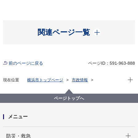
開く
関連ページ一覧
前のページに戻る
ページID：591-963-888
現在位
現在位置
横浜市トップページ
市政情報
広報・広聴・報道
記者発表
総務局
記者発表 2024年度
事務処理ミス等の状況について
ページトップへ
メニュー
開く
防災・救急