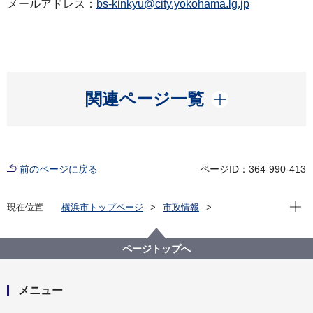
メールアドレス：
bs-kinkyu@city.yokohama.lg.jp
開く
関連ページ一覧
前のページに戻る
ページID：364-990-413
現在位
現在位置
横浜市トップページ
市政情報
広報・広聴・報道
記者発表
総務局
記者発表 2024年度
台風第７号に伴う対応について（第１報）
ページトップへ
メニュー