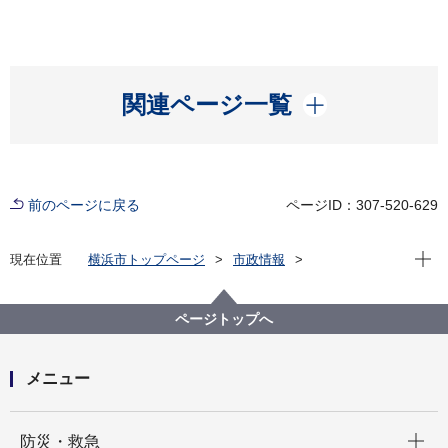
開く
関連ページ一覧
前のページに戻る
ページID：307-520-629
現在位
現在位置
横浜市トップページ
市政情報
広報・広聴・報道
記者発表
総務局
記者発表 2024年度
事務処理ミス等の状況について
ページトップへ
メニュー
開く
防災・救急