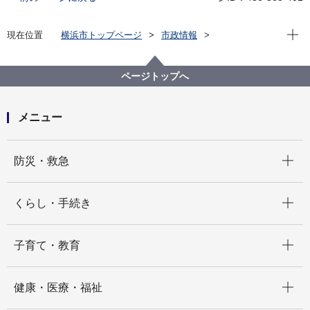
現在位
現在位置
横浜市トップページ
市政情報
広報・広聴・報道
記者発表
みどり環境局
記者発表 2023年度
港の見える丘公園（拡張部）へ移築予定の 西洋館の利
ページトップへ
活用についてのサウンディング型市場調査（対話２回
目）を実施します！
メニュー
開く
防災・救急
開く
くらし・手続き
開く
子育て・教育
開く
健康・医療・福祉