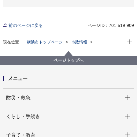
前のページに戻る
ページID：701-519-909
現在位
現在位置
横浜市トップページ
市政情報
広報・広聴・報道
記者発表
みどり環境局
記者発表 2023年度
（仮称）旧上瀬谷通信施設公園整備事業 環境影響評
ページトップへ
価準備書に対する審査書（市長意見）を作成しました
メニュー
開く
防災・救急
開く
くらし・手続き
開く
子育て・教育