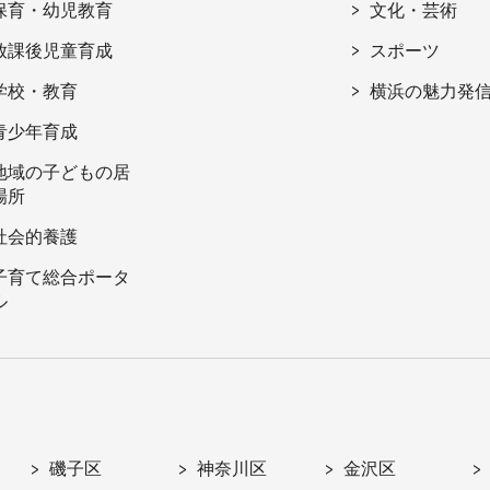
保育・幼児教育
文化・芸術
放課後児童育成
スポーツ
学校・教育
横浜の魅力発
青少年育成
地域の子どもの居
場所
社会的養護
子育て総合ポータ
ル
磯子区
神奈川区
金沢区