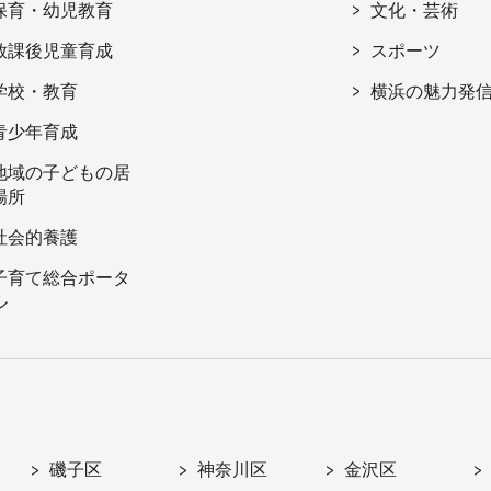
保育・幼児教育
文化・芸術
放課後児童育成
スポーツ
学校・教育
横浜の魅力発
青少年育成
地域の子どもの居
場所
社会的養護
子育て総合ポータ
ル
磯子区
神奈川区
金沢区