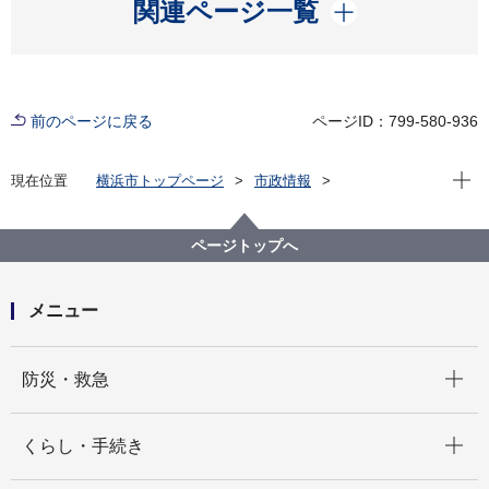
開く
関連ページ一覧
前のページに戻る
ページID：799-580-936
現在位
現在位置
横浜市トップページ
市政情報
広報・広聴・報道
記者発表
みどり環境局
記者発表 2023年度
横浜市へのふるさと納税「動物園の充実」の返礼品の
ページトップへ
パスポートデザインが変わります！
メニュー
開く
防災・救急
開く
くらし・手続き