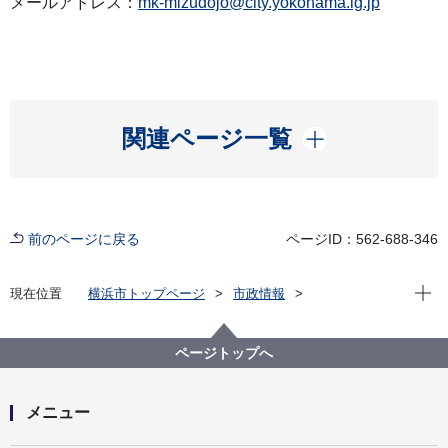
メールアドレス：
mk-mizudojo@city.yokohama.lg.jp
開く
関連ページ一覧
前のページに戻る
ページID：562-688-346
現在位
現在位置
横浜市トップページ
市政情報
広報・広聴・報道
記者発表
みどり環境局
記者発表 2023年度
公共用水域への排水の規制基準、地下水浄化基準につ
ページトップへ
いて市民の皆様の御意見を募集します
メニュー