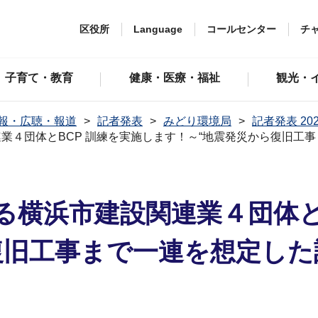
区役所
Language
コールセンター
チ
子育て・教育
健康・医療・福祉
観光・
報・広聴・報道
記者発表
みどり環境局
記者発表 20
業４団体とBCP 訓練を実施します！～“地震発災から復旧工
る横浜市建設関連業４団体と
復旧工事まで一連を想定した