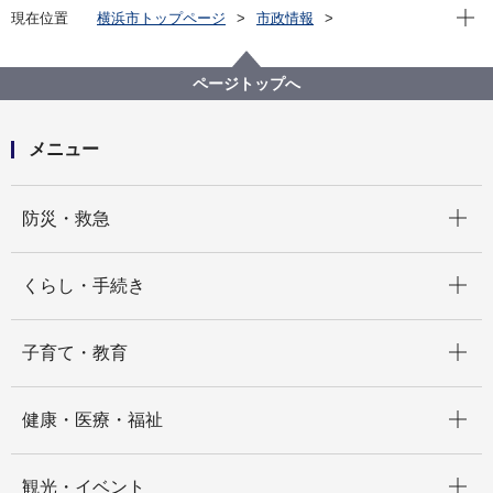
現在位
現在位置
横浜市トップページ
市政情報
広報・広聴・報道
記者発表
みどり環境局
記者発表 2023年度
小学生が戸塚区役所の屋上水田で田植えを行います！
ページトップへ
メニュー
開く
防災・救急
開く
くらし・手続き
開く
子育て・教育
開く
健康・医療・福祉
開く
観光・イベント