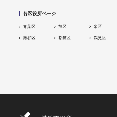
各区役所ページ
青葉区
旭区
泉区
瀬谷区
都筑区
鶴見区