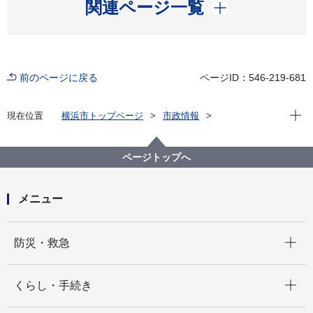
開く
関連ページ一覧
前のページに戻る
ページID：546-219-681
現在位
現在位置
横浜市トップページ
市政情報
広報・広聴・報道
記者発表
みどり環境局
記者発表 2023年度
横浜市塗装事業協同組合による公園への ＣＳＲ活動に
ページトップへ
対して感謝状を贈呈します。
メニュー
開く
防災・救急
開く
くらし・手続き