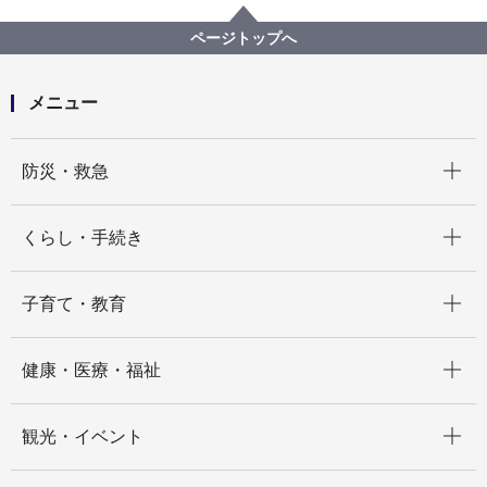
脱炭素・GREEN×EXPO推進局
記者発表 2025年度
ページトップへ
～業界の垣根を越えて衣類循環の未来を描く！～ 衣類
分野の横浜型循環型社会の形成に向けて YOKOHAMA
CIRCULAR FASHION GATHERINGを開催しました
メニュー
開く
防災・救急
開く
くらし・手続き
開く
子育て・教育
開く
健康・医療・福祉
開く
観光・イベント
開く