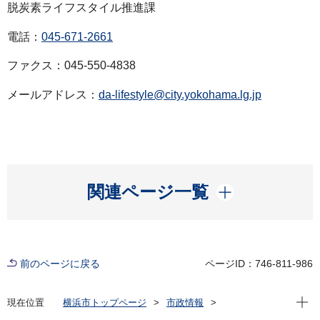
脱炭素ライフスタイル推進課
電話：
045-671-2661
ファクス：045-550-4838
メールアドレス：
da-lifestyle@city.yokohama.lg.jp
開く
関連ページ一覧
前のページに戻る
ページID：746-811-986
現在位
現在位置
横浜市トップページ
市政情報
広報・広聴・報道
記者発表