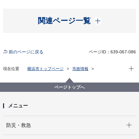
開く
関連ページ一覧
前のページに戻る
ページID：639-067-086
現在位
現在位置
横浜市トップページ
市政情報
広報・広聴・報道
記者発表
脱炭素・GREEN×EXPO推進局
記者発表 2025年度
ページトップへ
残暑に負けない熱中症対策！中央図書館でクールシェ
アスポットを体感！
メニュー
開く
防災・救急
開く