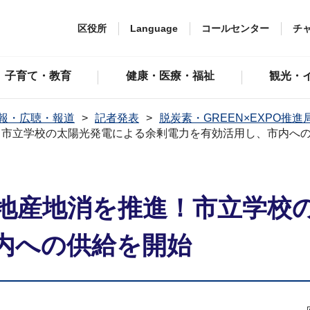
区役所
Language
コールセンター
チ
子育て・教育
健康・医療・福祉
観光・
報・広聴・報道
記者発表
脱炭素・GREEN×EXPO推進
！市立学校の太陽光発電による余剰電力を有効活用し、市内へ
地産地消を推進！市立学校
内への供給を開始