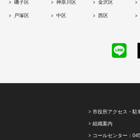
磯子区
神奈川区
金沢区
戸塚区
中区
西区
市役所アクセス・駐
組織案内
コールセンター：045-6