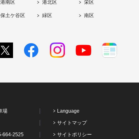
港南区
港北区
栄区
保土ケ谷区
緑区
南区
車場
Language
サイトマップ
64-2525
サイトポリシー