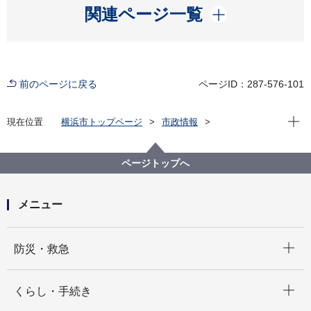
開く
関連ページ一覧
前のページに戻る
ページID：287-576-101
現在位
現在位置
横浜市トップページ
市政情報
広報・広聴・報道
記者発表
脱炭素・GREEN×EXPO推進局
記者発表 2025年度
ページトップへ
市内18区役所戸籍課窓口で、GREEN×EXPO 2027 仕
様のマイナンバーカードケースを配布します！
メニュー
開く
防災・救急
開く
くらし・手続き