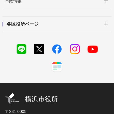
市政情報
開く
各区役所ページ
横浜市役所
〒231-0005