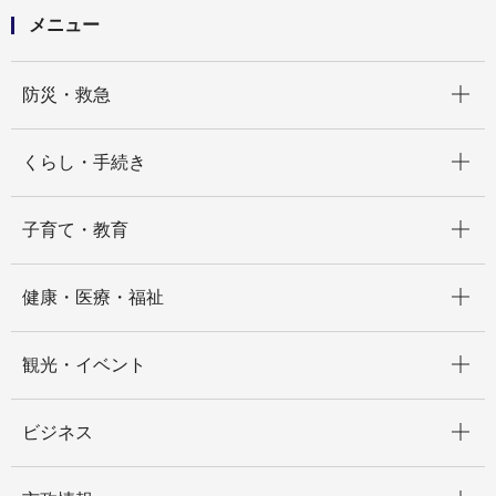
○×クイズと「デカボmyスコア」で考える「脱炭素」
メニュー
開く
防災・救急
開く
くらし・手続き
開く
子育て・教育
開く
健康・医療・福祉
開く
観光・イベント
開く
ビジネス
開く