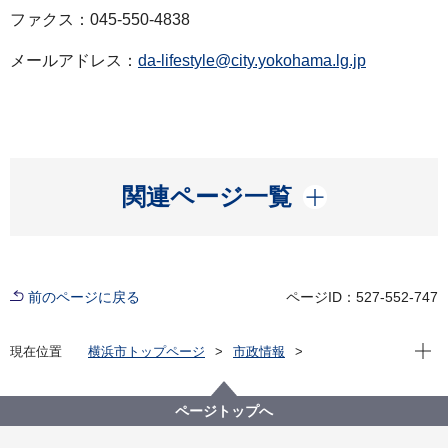
ファクス：045-550-4838
メールアドレス：
da-lifestyle@city.yokohama.lg.jp
開く
関連ページ一覧
前のページに戻る
ページID：527-552-747
現在位
現在位置
横浜市トップページ
市政情報
広報・広聴・報道
記者発表
脱炭素・GREEN×EXPO推進局
記者発表 2025年度
ページトップへ
GO GREENチャレンジ第３弾！「令和７年度 神奈川
区民まつり」で横浜ＦＣフリ丸と挑戦！ GO GREEN