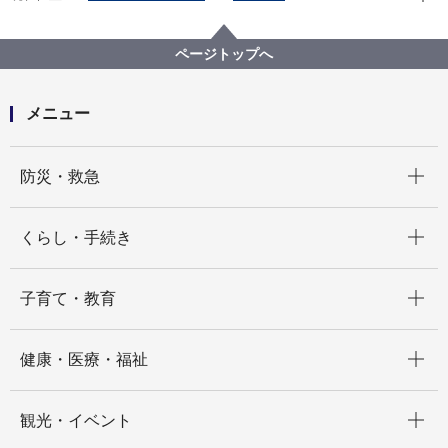
広報・広聴・報道
記者発表
脱炭素・GREEN×EXPO推進局
記者発表 2025年度
ページトップへ
再エネを通じた地域間循環に向けて、再エネ発電所見
学ツアーの企画・運営等を行う協働事業者を募集しま
す
メニュー
開く
防災・救急
開く
くらし・手続き
開く
子育て・教育
開く
健康・医療・福祉
開く
観光・イベント