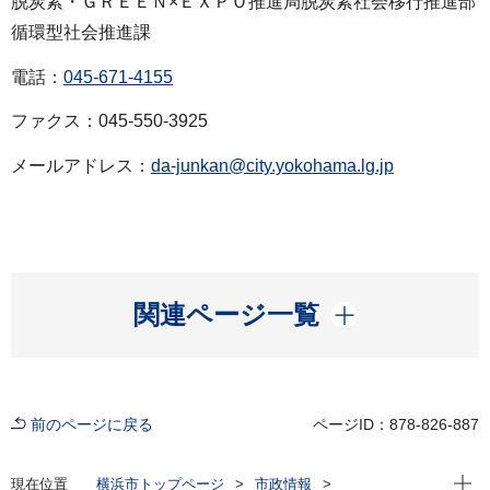
脱炭素・ＧＲＥＥＮ×ＥＸＰＯ推進局脱炭素社会移行推進部
循環型社会推進課
電話：
045-671-4155
ファクス：045-550-3925
メールアドレス：
da-junkan@city.yokohama.lg.jp
開く
関連ページ一覧
前のページに戻る
ページID：878-826-887
現在位
現在位置
横浜市トップページ
市政情報