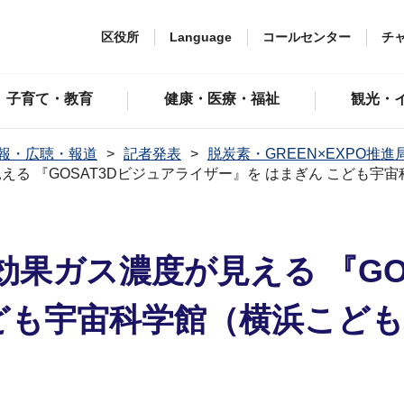
区役所
Language
コールセンター
チ
子育て・教育
健康・医療・福祉
観光・
報・広聴・報道
記者発表
脱炭素・GREEN×EXPO推進
る 『GOSAT3Dビジュアライザー』を はまぎん こども宇
果ガス濃度が見える 『GO
こども宇宙科学館（横浜こど