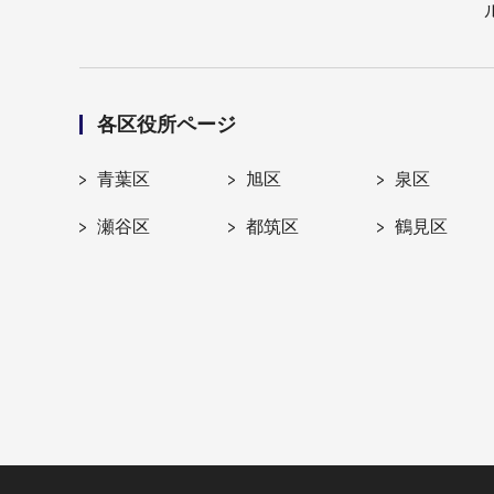
各区役所ページ
青葉区
旭区
泉区
瀬谷区
都筑区
鶴見区