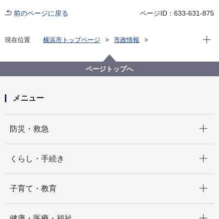
前のページに戻る
ページID：633-631-875
現在位
現在位置
横浜市トップページ
市政情報
広報・広聴・報道
記者発表
脱炭素・GREEN×EXPO推進局
記者発表 2025年度
ページトップへ
九都県市 「エコなライフスタイルの実践・行動」キャ
ンペーンを実施します
メニュー
開く
防災・救急
開く
くらし・手続き
開く
子育て・教育
開く
健康・医療・福祉