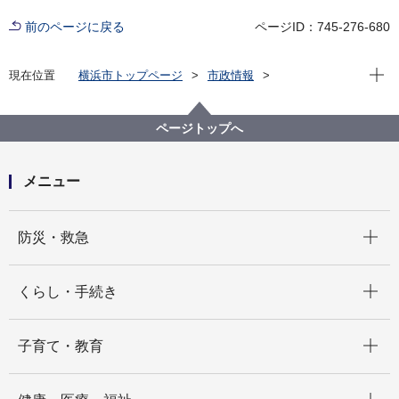
前のページに戻る
ページID：745-276-680
現在位
現在位置
横浜市トップページ
市政情報
広報・広聴・報道
記者発表
脱炭素・GREEN×EXPO推進局
記者発表 2025年度
ページトップへ
横浜市、リケンNPR、東京都市大学、日清オイリオが
連携協定を締結しました ～脱炭素社会の実現に向け、
水素エンジンバスの研究実証に産官学連携で取り組み
メニュー
ます～
開く
防災・救急
開く
くらし・手続き
開く
子育て・教育
開く