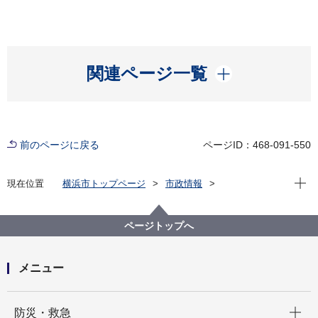
開く
関連ページ一覧
前のページに戻る
ページID：468-091-550
現在位
現在位置
横浜市トップページ
市政情報
広報・広聴・報道
記者発表
脱炭素・GREEN×EXPO推進局
記者発表 2025年度
ページトップへ
3月28日(土曜日)20時30分 世界規模の環境アクション
に参加を！「EARTH HOUR 2026 in 横浜」開催！
メニュー
開く
防災・救急