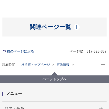
開く
関連ページ一覧
前のページに戻る
ページID：317-525-857
現在位
現在位置
横浜市トップページ
市政情報
広報・広聴・報道
記者発表
脱炭素・GREEN×EXPO推進局
記者発表 2025年度
ページトップへ
令和８年度「ハマウィングサポーター」を募集します
～横浜市風力発電所 協賛事業～
メニュー
開く
防災・救急