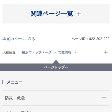
開く
関連ページ一覧
前のページに戻る
ページID：422-202-222
現在位
現在位置
横浜市トップページ
市政情報
広報・広聴・報道
記者発表
脱炭素・GREEN×EXPO推進局
記者発表 2025年度
ページトップへ
横浜市風力発電所（ハマウィング）協賛事業者「ハマ
ウィングサポーター」が決定しました！
メニュー
開く
防災・救急
開く