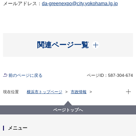
メールアドレス：
da-greenexpo@city.yokohama.lg.jp
開く
関連ページ一覧
前のページに戻る
ページID：587-304-674
現在位
現在位置
横浜市トップページ
市政情報
広報・広聴・報道
記者発表
脱炭素・GREEN×EXPO推進局
記者発表 2025年度
ページトップへ
GREEN×EXPO 2027最先端の環境技術を世界へ発信
本市発信拠点で展示を実施する協賛企業・団体を募集
します
メニュー