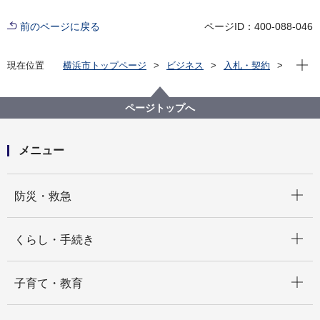
前のページに戻る
ページID：400-088-046
現在位
現在位置
横浜市トップページ
ビジネス
入札・契約
プロポーザル等の発注情報
2021年度
委託
健康福祉局
【入札結果掲載】【公募型指名競争入札】令和３年度
ページトップへ
公共交通機関における依存症相談啓発動画広告掲載事
業委託
メニュー
開く
防災・救急
開く
くらし・手続き
開く
子育て・教育
開く