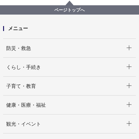
健康福祉局
（※終了しました）【公募型⾒積合せ】負担限度額認
ページトップへ
定勧奨通知印字及び封⼊封かん等業務委託
メニュー
開く
防災・救急
開く
くらし・手続き
開く
子育て・教育
開く
健康・医療・福祉
開く
観光・イベント
開く