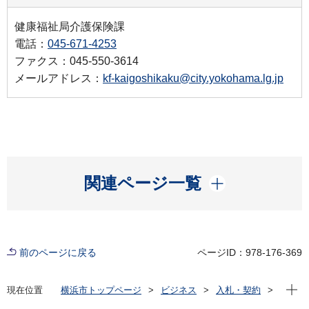
健康福祉局介護保険課
電話：
045-671-4253
ファクス：045-550-3614
メールアドレス：
kf-kaigoshikaku@city.yokohama.lg.jp
開く
関連ページ一覧
前のページに戻る
ページID：978-176-369
現在位
現在位置
横浜市トップページ
ビジネス
入札・契約
プロポーザル等の発注情報
2021年度
委託