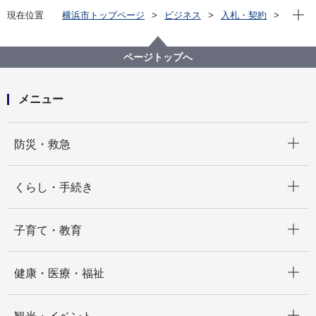
現在位
現在位置
横浜市トップページ
ビジネス
入札・契約
プロポーザル等の発注情報
2021年度
委託
健康福祉局
【入札結果掲載】【公募型指名競争入札】令和３年
ページトップへ
度 横浜市外出支援サービス事業における車両運行業
務委託（タクシー）（港南区・金沢区エリア）
メニュー
開く
防災・救急
開く
くらし・手続き
開く
子育て・教育
開く
健康・医療・福祉
開く