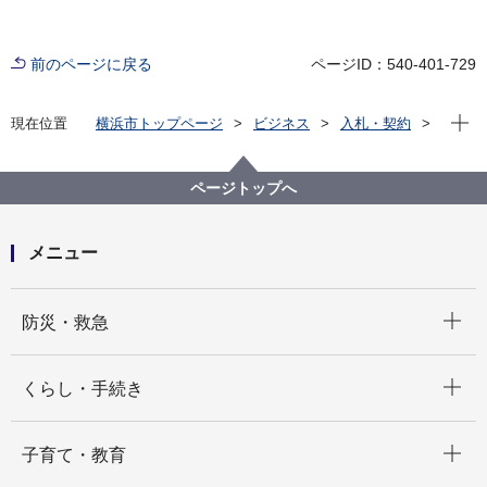
前のページに戻る
ページID：540-401-729
現在位
現在位置
横浜市トップページ
ビジネス
入札・契約
プロポーザル等の発注情報
2021年度
委託
健康福祉局
【※終了しました】【公募型指名競争入札】横浜市内
ページトップへ
施設の受動喫煙防止対策に関する実態調査等業務委託
メニュー
開く
防災・救急
開く
くらし・手続き
開く
子育て・教育