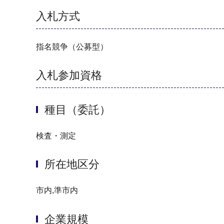
入札方式
指名競争（公募型）
入札参加資格
種目（委託）
検査・測定
所在地区分
市内,準市内
企業規模