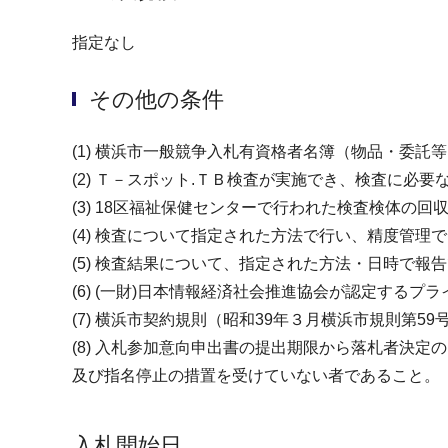
指定なし
その他の条件
(1) 横浜市一般競争入札有資格者名簿（物品・委
(2) Ｔ－スポット.ＴＢ検査が実施でき、検査に必
(3) 18区福祉保健センターで行われた検査検体
(4) 検査について指定された方法で行い、精度管理
(5) 検査結果について、指定された方法・日時で報
(6) (一財)日本情報経済社会推進協会が認定する
(7) 横浜市契約規則（昭和39年３月横浜市規則
(8) 入札参加意向申出書の提出期限から落札者決
及び指名停止の措置を受けていない者であること。
入札開始日