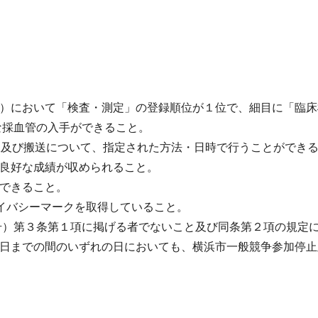
託等）において「検査・測定」の登録順位が１位で、細目に「臨
要な採血管の入手ができること。
の回収及び搬送について、指定された方法・日時で行うことができ
で良好な成績が収められること。
告できること。
プライバシーマークを取得していること。
第59号）第３条第１項に掲げる者でないこと及び同条第２項の規
定の日までの間のいずれの日においても、横浜市一般競争参加停