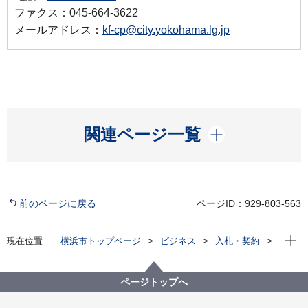
ファクス：045-664-3622
メールアドレス：
kf-cp@city.yokohama.lg.jp
開く
関連ページ一覧
前のページに戻る
ページID：929-803-563
現在位
現在位置
横浜市トップページ
ビジネス
入札・契約
プロポーザル等の発注情報
2021年度
委託
健康福祉局
【※終了しました】【公募型プロポーザル⽅式】令和
ページトップへ
３年度 地域包括⽀援センター職員研修