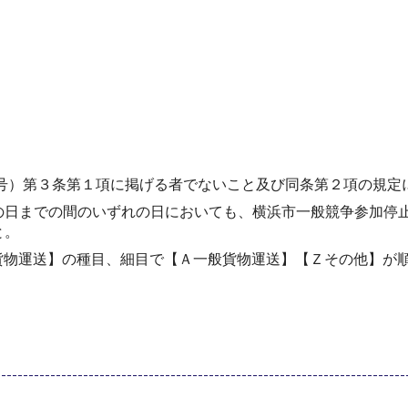
9号）第３条第１項に掲げる者でないこと及び同条第２項の規定
の日までの間のいずれの日においても、横浜市一般競争参加停
と。
 貨物運送】の種目、細目で【Ａ一般貨物運送】【Ｚその他】が