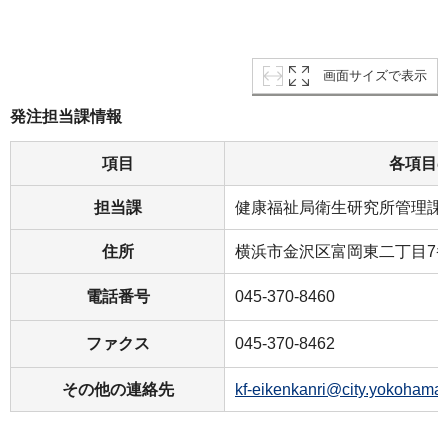
画面サイズで表示
発注担当課情報
項目
各項目
担当課
健康福祉局衛⽣研究所管理課
住所
横浜市⾦沢区富岡東⼆丁目7番
電話番号
045-370-8460
ファクス
045-370-8462
その他の連絡先
kf-eikenkanri@city.yokohama.