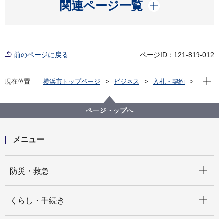
開く
関連ページ一覧
前のページに戻る
ページID：121-819-012
現在位
現在位置
横浜市トップページ
ビジネス
入札・契約
プロポーザル等の発注情報
2021年度
委託
健康福祉局
【入札結果掲載】衛生研究所ファイルサーバ運用支援
ページトップへ
業務委託
メニュー
開く
防災・救急
開く
くらし・手続き