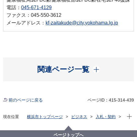
電話：
045-671-4129
ファクス：045-550-3612
メールアドレス：
kf-zaitakude@city.yokohama.lg.jp
開く
関連ページ一覧
前のページに戻る
ページID：415-314-439
現在位
現在位置
横浜市トップページ
ビジネス
入札・契約
プロポーザル等の発注情報
2021年度
委託
健康福祉局
【結果の掲載】【公募型プロポーザル⽅式】令和３年
ページトップへ