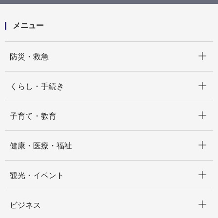
度横浜市認知症初期集中⽀援推進事業（初期集中支援
チーム）委託
メニュー
開く
防災・救急
開く
くらし・手続き
開く
子育て・教育
開く
健康・医療・福祉
開く
観光・イベント
開く
ビジネス