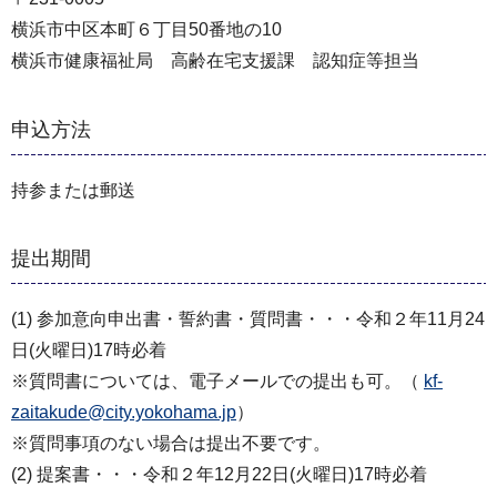
横浜市中区本町６丁目50番地の10
横浜市健康福祉局 高齢在宅支援課 認知症等担当
申込方法
持参または郵送
提出期間
(1) 参加意向申出書・誓約書・質問書・・・令和２年11⽉24
⽇(火曜日)17時必着
※質問書については、電⼦メールでの提出も可。（
kf-
zaitakude@city.yokohama.jp
）
※質問事項のない場合は提出不要です。
(2) 提案書・・・令和２年12⽉22⽇(火曜日)17時必着