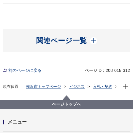
開く
関連ページ一覧
前のページに戻る
ページID：208-015-312
現在位
現在位置
横浜市トップページ
ビジネス
入札・契約
プロポーザル等の発注情報
2021年度
委託
健康福祉局
【終了しました】【公募型指名競争入札】令和３年度
ページトップへ
公害診療報酬明細書点検等業務委託
メニュー