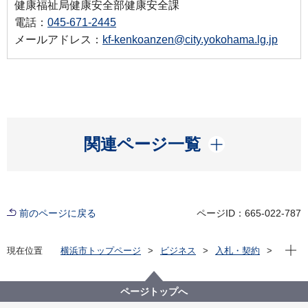
健康福祉局健康安全部健康安全課
電話：
045-671-2445
メールアドレス：
kf-kenkoanzen@city.yokohama.lg.jp
開く
関連ページ一覧
前のページに戻る
ページID：665-022-787
現在位
現在位置
横浜市トップページ
ビジネス
入札・契約
プロポーザル等の発注情報
2021年度
委託
健康福祉局
【※終了しました】障害児者施設等の従事者に対する
ページトップへ
新型コロナウイルスＰＣＲ検査業務委託（１～３月）