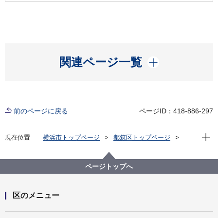
開く
関連ページ一覧
前のページに戻る
ページID：418-886-297
現在位
現在位置
横浜市トップページ
都筑区トップページ
区の紹介
区長の部屋
こんにちは、区長です！ 2023年度一覧
第15回都筑区認知症フォーラムを開催しました
ページトップへ
区のメニュー
開く