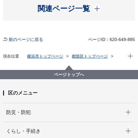
開く
関連ページ一覧
前のページに戻る
ページID：620-649-885
現在位
現在位置
横浜市トップページ
都筑区トップページ
区の紹介
区長の部屋
こんにちは、区長です！ 2023年度一覧
食中毒予防キャンペーンを開催しました
ページトップへ
区のメニュー
開く
防災・防犯
開く
くらし・手続き