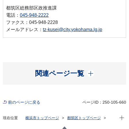
都筑区総務部区政推進課
電話：
045-948-2222
ファクス：045-948-2228
メールアドレス：
tz-kusei@city.yokohama.lg.jp
開く
関連ページ一覧
前のページに戻る
ページID：250-105-660
現在位
現在位置
横浜市トップページ
都筑区トップページ
区の紹介
区長の部屋
こんにちは、区長です！ 2023年度一覧