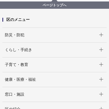
春の全国交通安全運動 ４年ぶりにパレードを実施し
ページトップへ
ました！
区のメニュー
開く
防災・防犯
開く
くらし・手続き
開く
子育て・教育
開く
健康・医療・福祉
開く
窓口・施設
開く