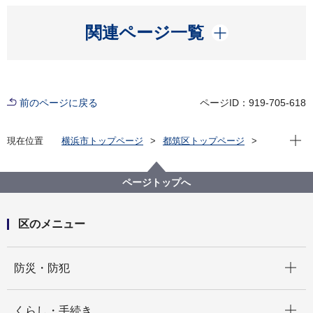
開く
関連ページ一覧
前のページに戻る
ページID：919-705-618
現在位
現在位置
横浜市トップページ
都筑区トップページ
区の紹介
区長の部屋
こんにちは、区長です！ 2023年度一覧
商店街のハロウィンイベントに参加しました
ページトップへ
区のメニュー
開く
防災・防犯
開く
くらし・手続き