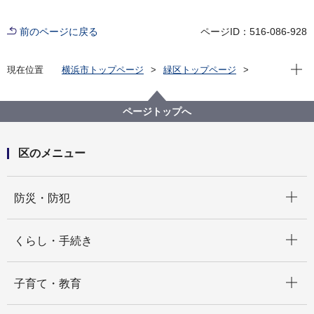
前のページに戻る
ページID：516-086-928
現在位
現在位置
横浜市トップページ
緑区トップページ
健康・医療・福祉
福祉・介護
高齢者福祉・介護
地域包括ケアに向けた取組
令和５年度 緑区地区別暮らしのデータ集
ページトップへ
区のメニュー
開く
防災・防犯
開く
くらし・手続き
開く
子育て・教育
開く