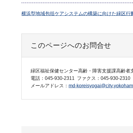
横浜型地域包括ケアシステムの構築に向けた緑区行動指針
このページへのお問合せ
緑区福祉保健センター高齢・障害支援課高齢者
電話：045-930-2311
ファクス：045-930-2310
メールアドレス：
md-koreisyogai@city.yokohama