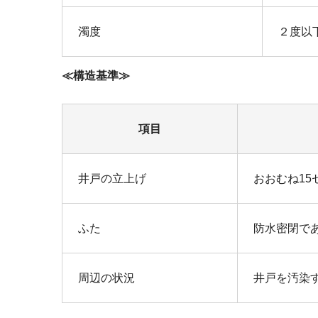
濁度
２度以
≪構造基準≫
項目
井戸の立上げ
おおむね1
ふた
防水密閉で
周辺の状況
井戸を汚染