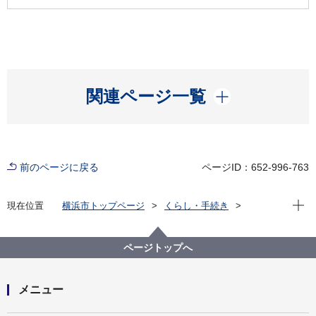
開く
関連ページ一覧
前のページに戻る
ページID：652-996-763
現在位
現在位置
横浜市トップページ
くらし・手続き
住まい・暮らし
生活環境
快適な住環境
インターネット等を利用するクリーニングについて
ページトップへ
メニュー