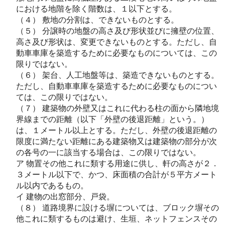
における地階を除く階数は、１以下とする。
（４） 敷地の分割は、できないものとする。
（５） 分譲時の地盤の高さ及び形状並びに擁壁の位置、
高さ及び形状は、変更できないものとする。ただし、自
動車車庫を築造するために必要なものについては、この
限りではない。
（６） 架台、人工地盤等は、築造できないものとする。
ただし、自動車車庫を築造するために必要なものについ
ては、この限りではない。
（７） 建築物の外壁又はこれに代わる柱の面から隣地境
界線までの距離（以下「外壁の後退距離」という。）
は、１メートル以上とする。ただし、外壁の後退距離の
限度に満たない距離にある建築物又は建築物の部分が次
の各号の一に該当する場合は、この限りではない。
ア 物置その他これに類する用途に供し、軒の高さが２．
３メートル以下で、かつ、床面積の合計が５平方メート
ル以内であるもの。
イ 建物の出窓部分、戸袋。
（８） 道路境界に設ける塀については、ブロック塀その
他これに類するものは避け、生垣、ネットフェンスその