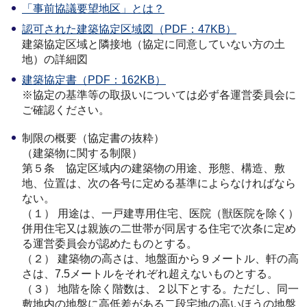
「事前協議要望地区」とは？
認可された建築協定区域図（PDF：47KB）
建築協定区域と隣接地（協定に同意していない方の土
地）の詳細図
建築協定書（PDF：162KB）
※協定の基準等の取扱いについては必ず各運営委員会に
ご確認ください。
制限の概要（協定書の抜粋）
（建築物に関する制限）
第５条 協定区域内の建築物の用途、形態、構造、敷
地、位置は、次の各号に定める基準によらなければなら
ない。
（１） 用途は、一戸建専用住宅、医院（獣医院を除く）
併用住宅又は親族の二世帯が同居する住宅で次条に定め
る運営委員会が認めたものとする。
（２） 建築物の高さは、地盤面から９メートル、軒の高
さは、7.5メートルをそれぞれ超えないものとする。
（３） 地階を除く階数は、２以下とする。ただし、同一
敷地内の地盤に高低差がある二段宅地の高いほうの地盤