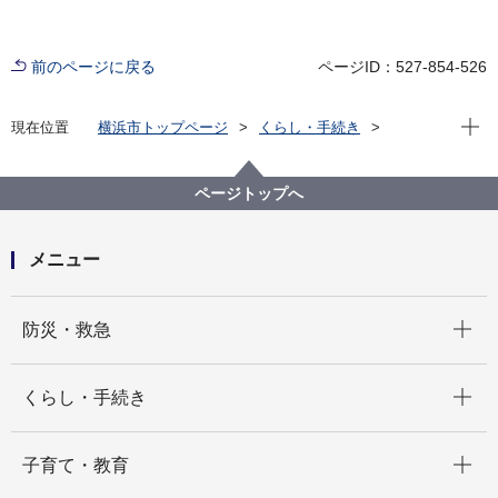
前のページに戻る
ページID：527-854-526
現在位
現在位置
横浜市トップページ
くらし・手続き
まちづくり・環境
都市整備
地区計画・建築協定等
建築協定
各区の建築協定
青葉区 建築協定一覧
ページトップへ
榎が丘Ｂ地区建築協定
メニュー
開く
防災・救急
開く
くらし・手続き
開く
子育て・教育