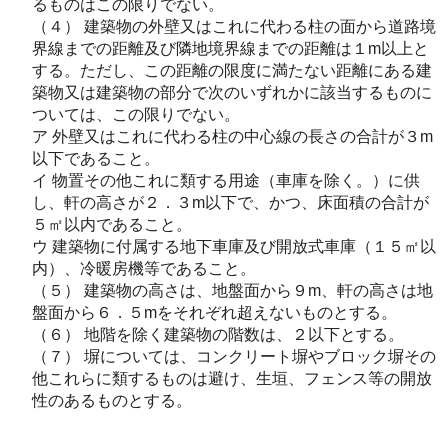
るものはこの限りでない。
（４） 建築物の外壁又はこれに代わる柱の面から道路境
界線までの距離及び隣地境界線までの距離は１m以上と
する。ただし、この距離の限度に満たない距離にある建
築物又は建築物の部分で次のいずれかに該当するものに
ついては、この限りでない。
ア 外壁又はこれに代わる柱の中心線の長さの合計が３m
以下であること。
イ 物置その他これに類する用途（車庫を除く。）に供
し、軒の高さが２．３m以下で、かつ、床面積の合計が
５㎡以内であること。
ウ 建築物に付属する地下車庫及び開放式車庫（１５㎡以
内）、冷暖房機等であること。
（５） 建築物の高さは、地盤面から９m、軒の高さは地
盤面から６．５mをそれぞれ超えないものとする。
（６） 地階を除く建築物の階数は、２以下とする。
（７） 塀については、コンクリート塀やブロック塀その
他これらに類するものは避け、生垣、フェンス等の開放
性のあるものとする。