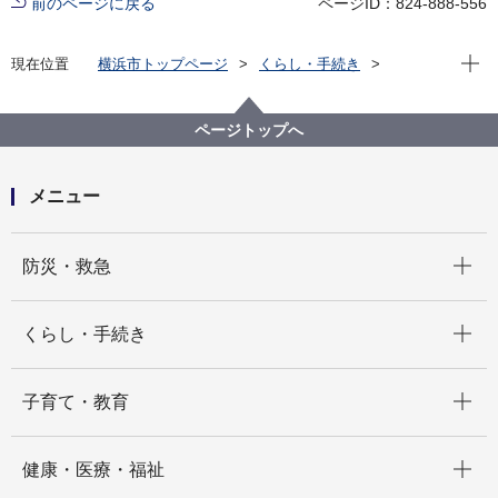
前のページに戻る
ページID：824-888-556
現在位
現在位置
横浜市トップページ
くらし・手続き
まちづくり・環境
都市整備
地区計画・建築協定等
建築協定
各区の建築協定
青葉区 建築協定一覧
ページトップへ
たちばな台地区 建築協定
メニュー
開く
防災・救急
開く
くらし・手続き
開く
子育て・教育
開く
健康・医療・福祉