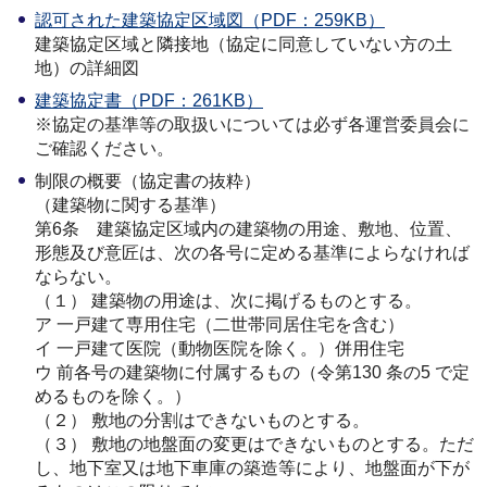
認可された建築協定区域図（PDF：259KB）
建築協定区域と隣接地（協定に同意していない方の土
地）の詳細図
建築協定書（PDF：261KB）
※協定の基準等の取扱いについては必ず各運営委員会に
ご確認ください。
制限の概要（協定書の抜粋）
（建築物に関する基準）
第6条 建築協定区域内の建築物の用途、敷地、位置、
形態及び意匠は、次の各号に定める基準によらなければ
ならない。
（１） 建築物の用途は、次に掲げるものとする。
ア 一戸建て専用住宅（二世帯同居住宅を含む）
イ 一戸建て医院（動物医院を除く。）併用住宅
ウ 前各号の建築物に付属するもの（令第130 条の5 で定
めるものを除く。）
（２） 敷地の分割はできないものとする。
（３） 敷地の地盤面の変更はできないものとする。ただ
し、地下室又は地下車庫の築造等により、地盤面が下が