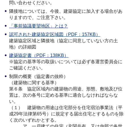
問い合わせください。
隣接地については、今後、建築協定に加入する場合があ
りますので、ご注意下さい。
「事前協議要望地区」とは？
認可された建築協定区域図（PDF：157KB）
建築協定区域と隣接地（協定に同意していない方の土
地）の詳細図
建築協定書（PDF：138KB）
※協定の基準等の取扱いについては必ず各運営委員会に
ご確認ください。
制限の概要（協定書の抜粋）
（建築物に関する基準）
第６条 協定区域内の建築物の用途、形態、敷地及び位
置は、次の各号に定める基準に適合しなければならな
い。
（１） 建築物の用途は住宅部分を住宅宿泊事業法（平
成29年法律第65号）に規定する届出住宅とするものを除
く次のいずれかとする。
ア 一戸建ての住宅（玄関共有、又は内部で各世