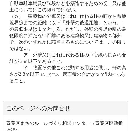
自動車駐車場及び階段などを築造するための切土又は盛
土についてはこの限りではない。
（５） 建築物の外壁又はこれに代わる柱の面から敷地
境界線までの距離（以下「外壁の後退距離」という。）
の最低限度は１ｍとする。ただし、外壁の後退距離の最
低限度に満たない距離にある建築物又は建築物の部分
で、次のいずれかに該当するものについては、この限り
ではない。
ア 外壁又はこれに代わる柱の中心線の長さの合
計が３ｍ以下であること。
イ 物置その他これに類する用途に供し、軒の高
さが2.3ｍ以下で、かつ、床面積の合計が５ｍ²以内であ
ること。
このページへのお問合せ
青葉区まちのルールづくり相談センター（青葉区区政推
進課）