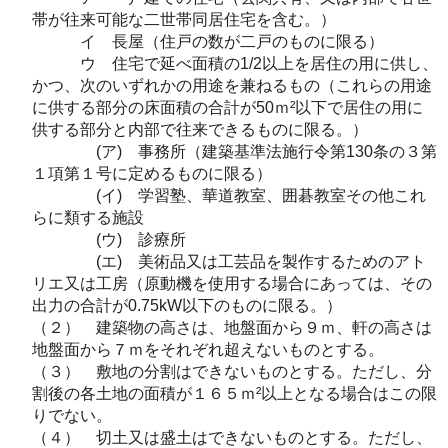
帯が往来可能な二世帯同居住宅を含む。）
イ 長屋（住戸の数が二戸のものに限る）
ウ 住宅で延べ面積の1/2以上を居住の用に供し、
かつ、次のいずれかの用途を兼ねるもの（これらの用途
に供する部分の床面積の合計が50ｍ²以下で居住の用に
供する部分と内部で往来できるものに限る。）
(ア) 事務所（建築基準法施行令第130条の３第
１項第１号に定めるものに限る）
(イ) 学習塾、華道教室、囲碁教室その他これ
らに類する施設
(ウ) 診療所
(エ) 美術品又は工芸品を製作するためのアト
リエ又は工房（原動機を使用する場合にあっては、その
出力の合計が0.75kW以下のものに限る。）
（２） 建築物の高さは、地盤面から９ｍ、軒の高さは
地盤面から７ｍをそれぞれ超えないものとする。
（３） 敷地の分割はできないものとする。ただし、分
割後の各土地の面積が１６５ｍ²以上となる場合はこの限
りでない。
（４） 切土又は盛土はできないものとする。ただし、