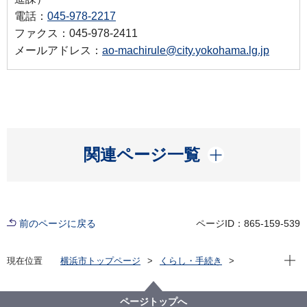
電話：
045-978-2217
ファクス：045-978-2411
メールアドレス：
ao-machirule@city.yokohama.lg.jp
開く
関連ページ一覧
前のページに戻る
ページID：865-159-539
現在位
現在位置
横浜市トップページ
くらし・手続き
まちづくり・環境
都市整備
地区計画・建築協定等
建築協定
各区の建築協定
青葉区 建築協定一覧
ページトップへ