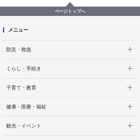
地区計画・建築協定等
建築協定
各区の建築協定
青葉区 建築協定一覧
ページトップへ
新石川二丁目Ａ地区建築協定
メニュー
開く
防災・救急
開く
くらし・手続き
開く
子育て・教育
開く
健康・医療・福祉
開く
観光・イベント
開く