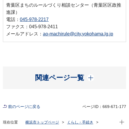
青葉区まちのルールづくり相談センター（青葉区区政推
進課）
電話：
045-978-2217
ファクス：045-978-2411
メールアドレス：
ao-machirule@city.yokohama.lg.jp
開く
関連ページ一覧
前のページに戻る
ページID：669-671-177
現在位
現在位置
横浜市トップページ
くらし・手続き
まちづくり・環境
都市整備