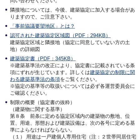
問い合わせください。
隣接地については、今後、建築協定に加入する場合があ
りますので、ご注意下さい。
「事前協議要望地区」とは？
認可された建築協定区域図（PDF：294KB）
建築協定区域と隣接地（協定に同意していない方の土
地）の詳細図
建築協定書（PDF：345KB）
※建築基準法の改正により、協定書に記載されている条
項にずれが生じています。詳しくは
建築協定の制限に関
わる建築基準法の条項
をご覧ください。
※協定の基準等の取扱いについては必ず各運営委員会に
ご確認ください。
制限の概要（協定書の抜粋）
（建築物に関する基準）
第８条 前条に定める協定区域内の建築物の敷地、位
置、用途、形態および建築設備は、次の各号に定める基
準によらなければならない。
（１） 用途は一戸建個人専用住宅（注：２世帯同居住宅