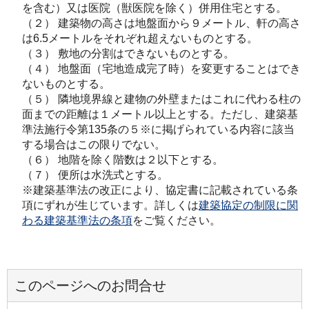
を含む）又は医院（獣医院を除く）併用住宅とする。
（２） 建築物の高さは地盤面から９メートル、軒の高さ
は6.5メートルをそれぞれ超えないものとする。
（３） 敷地の分割はできないものとする。
（４） 地盤面（宅地造成完了時）を変更することはでき
ないものとする。
（５） 隣地境界線と建物の外壁またはこれに代わる柱の
面までの距離は１メートル以上とする。ただし、建築基
準法施行令第135条の５※に掲げられている内容に該当
する場合はこの限りでない。
（６） 地階を除く階数は２以下とする。
（７） 便所は水洗式とする。
※建築基準法の改正により、協定書に記載されている条
項にずれが生じています。詳しくは
建築協定の制限に関
わる建築基準法の条項
をご覧ください。
このページへのお問合せ