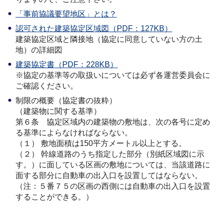
「事前協議要望地区」とは？
認可された建築協定区域図（PDF：127KB）
建築協定区域と隣接地（協定に同意していない方の土
地）の詳細図
建築協定書（PDF：228KB）
※協定の基準等の取扱いについては必ず各運営委員会に
ご確認ください。
制限の概要（協定書の抜粋）
（建築物に関する基準）
第６条 協定区域内の建築物の敷地は、次の各号に定め
る基準によらなければならない。
（１） 敷地面積は150平方メートル以上とする。
（２） 幹線道路のうち指定した部分（別紙区域図に示
す。）に面している区画の敷地については、当該道路に
面する部分に自動車の出入口を設置してはならない。
（注：５番７５の区画の西側には自動車の出入口を設置
することができる。）