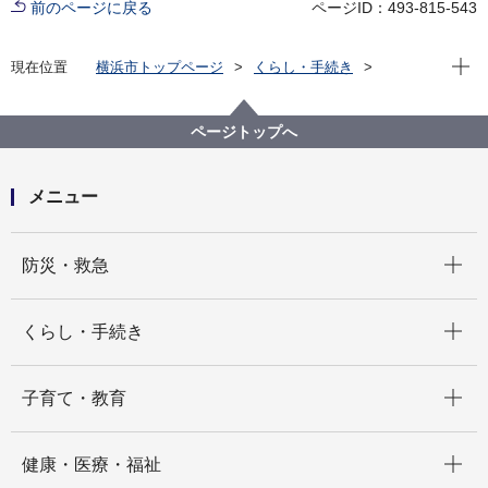
前のページに戻る
ページID：493-815-543
現在位
現在位置
横浜市トップページ
くらし・手続き
まちづくり・環境
都市整備
地区計画・建築協定等
建築協定
各区の建築協定
青葉区 建築協定一覧
ページトップへ
ジェネヒルあざみ野Ｃ地区建築協定
メニュー
開く
防災・救急
開く
くらし・手続き
開く
子育て・教育
開く
健康・医療・福祉